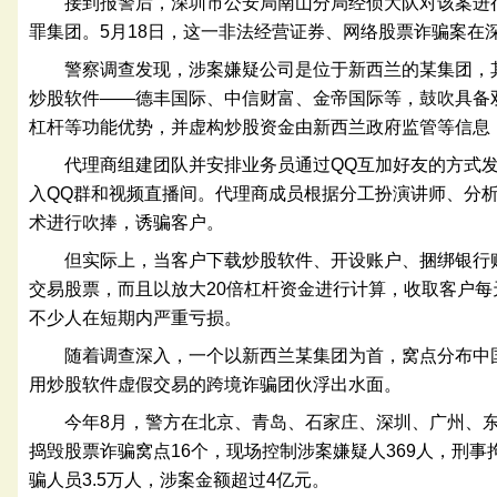
接到报警后，深圳市公安局南山分局经侦大队对该案进
罪集团。5月18日，这一非法经营证券、网络股票诈骗案在
警察调查发现，涉案嫌疑公司是位于新西兰的某集团，
炒股软件——德丰国际、中信财富、金帝国际等，鼓吹具备双
杠杆等功能优势，并虚构炒股资金由新西兰政府监管等信息
代理商组建团队并安排业务员通过QQ互加好友的方式
入QQ群和视频直播间。代理商成员根据分工扮演讲师、分
术进行吹捧，诱骗客户。
但实际上，当客户下载炒股软件、开设账户、捆绑银行
交易股票，而且以放大20倍杠杆资金进行计算，收取客户每
不少人在短期内严重亏损。
随着调查深入，一个以新西兰某集团为首，窝点分布中
用炒股软件虚假交易的跨境诈骗团伙浮出水面。
今年8月，警方在北京、青岛、石家庄、深圳、广州、
捣毁股票诈骗窝点16个，现场控制涉案嫌疑人369人，刑事
骗人员3.5万人，涉案金额超过4亿元。