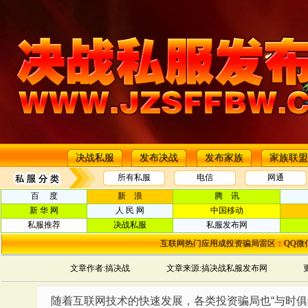
决战私服
发布决战
发布家族
家族联盟
所有私服
电信
网通
百 度
新 浪
腾 讯
新 华 网
人 民 网
中国移动
私服推荐
决战私服
私服发布网
互联网热门应用成投资骗局雷区：QQ微
文章作者:搞决战
文章来源:搞决战私服发布网
更
随着互联网技术的快速发展，各类投资骗局也“与时俱