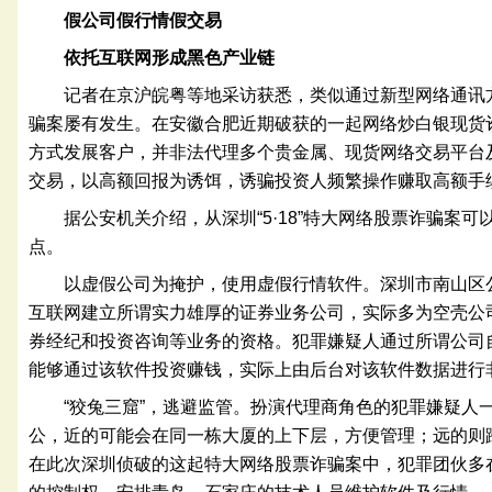
假公司假行情假交易
依托互联网形成黑色产业链
记者在京沪皖粤等地采访获悉，类似通过新型网络通讯
骗案屡有发生。在安徽合肥近期破获的一起网络炒白银现货
方式发展客户，并非法代理多个贵金属、现货网络交易平台
交易，以高额回报为诱饵，诱骗投资人频繁操作赚取高额手
据公安机关介绍，从深圳“5·18”特大网络股票诈骗案
点。
以虚假公司为掩护，使用虚假行情软件。深圳市南山区
互联网建立所谓实力雄厚的证券业务公司，实际多为空壳公
券经纪和投资咨询等业务的资格。犯罪嫌疑人通过所谓公司
能够通过该软件投资赚钱，实际上由后台对该软件数据进行
“狡兔三窟”，逃避监管。扮演代理商角色的犯罪嫌疑人
公，近的可能会在同一栋大厦的上下层，方便管理；远的则
在此次深圳侦破的这起特大网络股票诈骗案中，犯罪团伙多