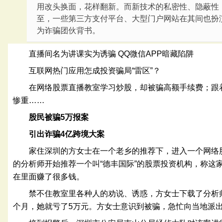
用改头换面，花样翻新。而新技术的私密性、隐蔽性
至，一些第三方支付平台、大型门户网站在其间也扮
为诈骗团伙背书。
直播间名为讲课实为诱骗 QQ微信APP暗藏陷阱
互联网热门应用怎成投资骗局“雷区”？
在网络股票直播教室学习炒股，却被骗高额手续费；跟着
惨重……
股民被骗5万报案
引出诈骗4亿跨境大案
家住深圳的方女士在一个老乡的推荐下，进入一个网络
的分析师开始推荐一个叫“德丰国际”的股票投资机构，称这
在里面赚了很多钱。
禁不住教室里各种人的劝说、诱惑，方女士下载了分析
个月，她就亏了5万元。方女士意识到被骗，急忙向当地派