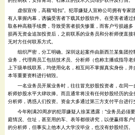
的控制权，安排青岛、石家庄的技术人员维护软件及行情。
虚假宣传，高额“暗扣”。犯罪嫌疑人宣称公司拥有专家
有人掌握内幕，诱骗受害者下载其炒股软件。在受害者通过
取各种高额手续费，导致受害者损失惨重，而客户亏损越多
损再无资金追加投资后，之前联系的业务员和分析师便直接
无对方任何联系方式。
组织严密，分工明确。深圳这起案件由新西兰某集团控
业务，代理商员工包括技术员、分析师（也称主播或指导老
上下级单线联系，均使用化名，相互间不掌握真实身份，并
本等重要资料进行销毁。
一名业务员开展业务时，往往冒充炒股投资者，在同一
析师炒股水平大肆吹捧。而且通常将没有任何炒股经历的业
分析师，诱惑人们投资。资金大多通过第三方支付平台进行
今年刚满20周岁的犯罪嫌疑人徐某透露：“业务员必须
庭情况、住址，甚至用的车、表等都很讲究，以便赢得客户
的分析师，但事实上他本人大学没毕业，也没有炒股经历。