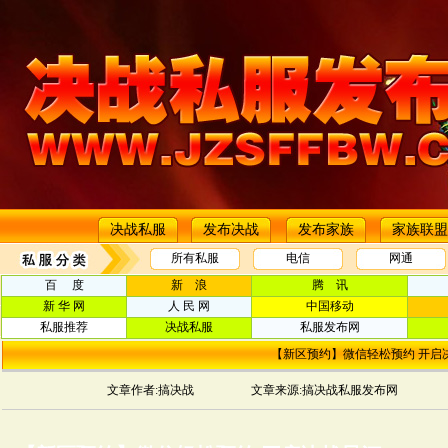
决战私服
发布决战
发布家族
家族联盟
所有私服
电信
网通
百 度
新 浪
腾 讯
新 华 网
人 民 网
中国移动
私服推荐
决战私服
私服发布网
【新区预约】微信轻松预约 开启
文章作者:搞决战
文章来源:搞决战私服发布网