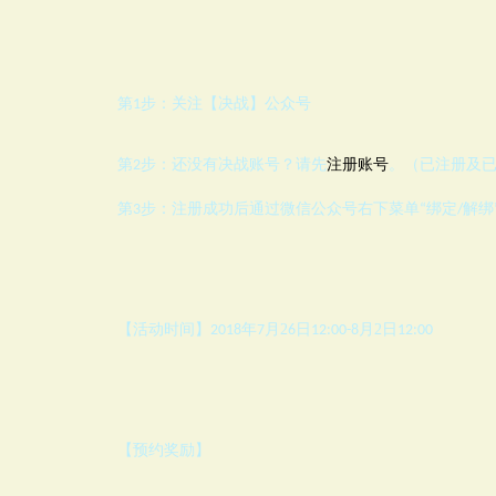
第1步：关注【决战】公众号
注册账号
第2步：
还没有决战账号？请先
。（已注册及
第3步：
注册成功后通过微信公众号右下菜单“绑定/解绑
【活动时间】
年
月2
日
月2
日
2018
7
6
12:00-8
12:00
【预约奖励】