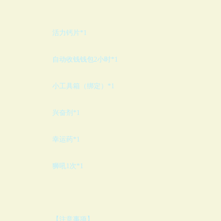
活力钙片
*1
自动收钱钱包
2
小时
*1
小工具箱（绑定）
*1
兴奋剂
*1
幸运药
*1
狮吼
1
次
*1
【注意事项】