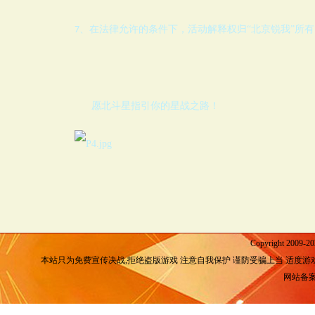
、在法律允许的条件下，活动解释权归
“
北京锐我”所有
7
愿北斗星指引你的星战之路！
Copyright 2009-2
本站只为免费宣传决战,拒绝盗版游戏 注意自我保护 谨防受骗上当 适度游
网站备