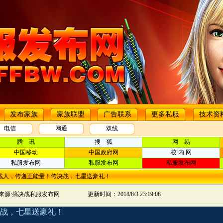
发布家族
家族联盟
广告联系
更多私服
技术资
电信
网通
双线
腾 讯
搜 狐
网 易
中国移动
中国政府网
校 内 网
私服发布网
私服发布网
私服发布网
战人，传递正能量！传决战，七星送豪礼！
来源:搞决战私服发布网
更新时间：2018/8/3 23:19:08
战，七星送豪礼！