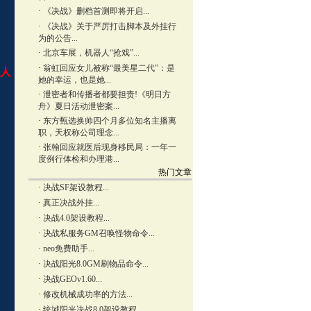
·
《决战》删档首测即将开启...
·
《决战》关于严厉打击脚本及外挂行
为的公告...
·
北京车展，机器人“抢戏”...
·
翁虹回应女儿被称“最美星二代”：是
人
她的幸运，也是她...
·
泄密者和传播者都要担责!《明日方
舟》夏日活动泄密案...
·
东方甄选换帅四个月多位知名主播离
职，天权称公司理念...
·
张翰回应就医后现身移民局：一年一
度例行体检和办理港...
热门文章
·
决战SF架设教程...
·
真正决战外挂...
·
决战4.0架设教程...
·
决战私服务GM召唤怪物命令...
·
neo免费助手...
·
决战阳光8.0GM刷物品命令...
·
决战GEOv1.60...
·
修改机械成功率的方法...
·
统域阳光决战8.0架设教程...