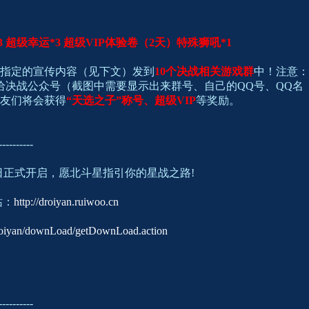
3 超级幸运*3 超级VIP体验卷（2天）特殊狮吼*1
指定的宣传内容（见下文）发到
10个决战相关游戏群
中！注意：
给决战公众号（截图中需要显示出来群号、自己的QQ号、QQ名
友们将会获得
“天选之子”称号、超级VIP
等奖励。
-------
日正式开启，愿北斗星指引你的星战之路!
站：
http://droiyan.ruiwoo.cn
Droiyan/downLoad/getDownLoad.action
-------