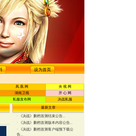
料
设为首页
凤 凰 网
央 视 网
湖南卫视
开 心 网
私服发布网
决战私服
最新文章
·
《决战》删档首测结束公告...
·
《决战》删档首测版本内容公告...
·
《决战》删档首测客户端预下载公
告...