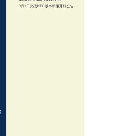
·
9月1日决战NEO版本新服开服公告...
戏