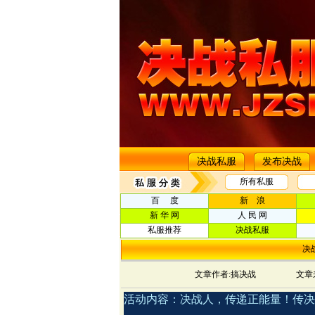
决战私服
发布决战
所有私服
百 度
新 浪
新 华 网
人 民 网
私服推荐
决战私服
决
文章作者:搞决战
文章
活动内容：决战人，传递正能量！传决